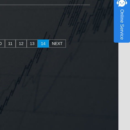
Online Service
0
11
12
13
14
NEXT